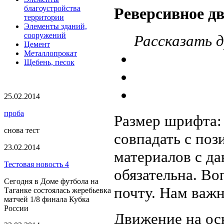
благоустройства
Реверсивное д
территории
Элементы зданий,
сооружений
Рассказать д
Цемент
Металлопрокат
Щебень, песок
25.02.2014
проба
Размер шрифта
снова тест
совпадать с по
23.02.2014
материалов с да
Тестовая новость 4
обязательна. Во
Сегодня в Доме футбола на
почту. Нам важ
Таганке состоялась жеребьевка
матчей 1/8 финала Кубка
России
Движение на ос