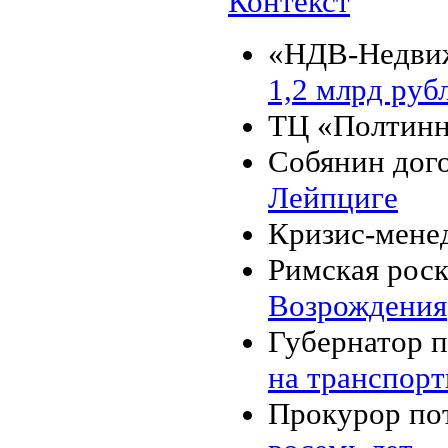
Контекст
«НДВ-Недвиж
1,2 млрд руб
ТЦ «Полтинн
Собянин дого
Лейпциге
Кризис-мене
Римская рос
Возрождения
Губернатор п
на транспор
Прокурор по