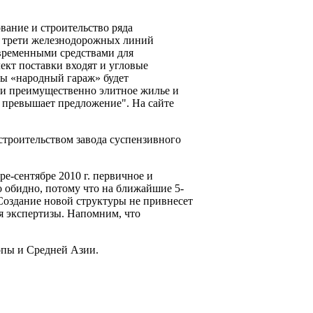
вание и строительство ряда
ве трети железнодорожных линий
временными средствами для
ект поставки входят и угловые
мы «народный гараж» будет
ли преимущественно элитное жилье и
о превышает предложение". На сайте
строительством завода суспензивного
е-сентябре 2010 г. первичное и
 обидно, потому что на ближайшие 5-
. Создание новой структуры не привнесет
я экспертизы. Напомним, что
опы и Средней Азии.