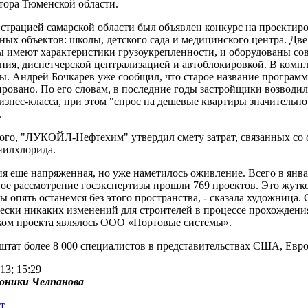
тора Тюменской области.
трацией самарской области был объявлен конкурс на проектиро
ных объектов: школы, детского сада и медицинского центра. Д
 имеют характеристики грузоукрепленности, и оборудованы со
ния, диспетчерской централизацией и автоблокировкой. В компл
ы. Андрей Бочкарев уже сообщил, что старое название програм
ровано. По его словам, в последние годы застройщики возводи
изнес-класса, при этом "спрос на дешевые квартиры значительн
.
ого, "ЛУКОЙЛ-Нефтехим" утвердил смету затрат, связанных со 
нилхлорида.
я еще напряженная, но уже наметилось оживление. Всего в январ
ое рассмотрение госэкспертизы прошли 769 проектов. Это жутко
мы опять останемся без этого пространства, - сказала художница
ески никаких изменений для строителей в процессе прохождени
ком проекта являлось ООО «Портовые системы».
тат более 8 000 специалистов в представительствах США, Евр
13; 15:29
оники Челпановa
т