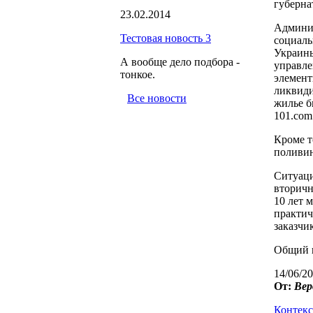
губерна
23.02.2014
Админис
Тестовая новость 3
социаль
Украины
А вообще дело подбора -
управле
тонкое.
элемент
ликвиди
Все новости
жилье б
101.com
Кроме т
поливи
Ситуаци
вторичн
10 лет 
практич
заказчи
Общий ш
14/06/20
От:
Вер
Контекс