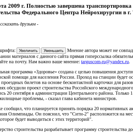
рта 2009 г. Полностью завершена транспортировка
тельства Федерального Центра Нейрохирургии в г
ссказать друзьям -
шрифта:
Мнение автора может не совпад
Увеличить
Уменьшить
ании материалов с данного сайта прямая гиперссылка обязатель
йте на почту. Нам важно ваше мнение:
targuscom-ru@yandex.ru
.
ьная программа «Здоровье» создана с целью повышения доступ
ской помощи для населения России. Проход на станции будет о
проездных билетов на основе бесконтактной карточки для разо
ях обсудили проект строительства Российского международного
ись 20 сентября в администрации Центрального района. Только 
жилищные проблемы, - сказал глава кабинета министров.
е сообщил, что планируется принять порядка 20 нормативных а
ния Олимпиады. Он пояснил, что "Сити-2" расположится на мес
которое будет выводиться с этих территорий".
рство строительства разрабатывает программу строительства до