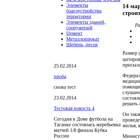
Элементы
14 ма
благоустройства
строи
территории
Элементы зданий,
Ра
сооружений
Цемент
Металлопрокат
Щебень, песок
Размер 
цитиров
присыла
25.02.2014
Федерал
проба
медицин
помощи 
снова тест
слушани
23.02.2014
состоял
решать 
Тестовая новость 4
Он такж
Сегодня в Доме футбола на
проведе
Таганке состоялась жеребьевка
жилья, 
матчей 1/8 финала Кубка
России
Министе