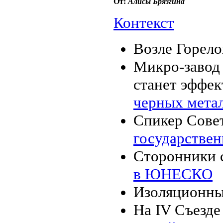
От:
Алисы Брязгинa
Контекст
Возле Горело
Микро-завод
станет эффе
черных мета
Спикер Совет
государстве
Сторонники 
в ЮНЕСКО
Изоляционны
На IV Съезде