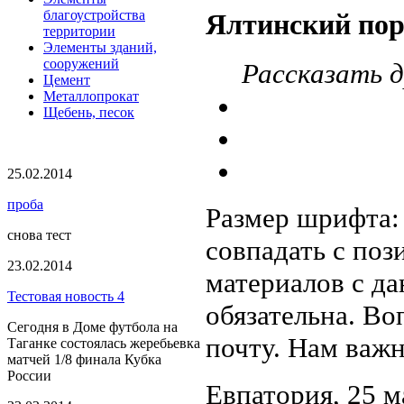
благоустройства
Ялтинский пор
территории
Элементы зданий,
сооружений
Рассказать д
Цемент
Металлопрокат
Щебень, песок
25.02.2014
проба
Размер шрифта
снова тест
совпадать с по
23.02.2014
материалов с да
Тестовая новость 4
обязательна. Во
Сегодня в Доме футбола на
почту. Нам важ
Таганке состоялась жеребьевка
матчей 1/8 финала Кубка
России
Евпатория,
25 м