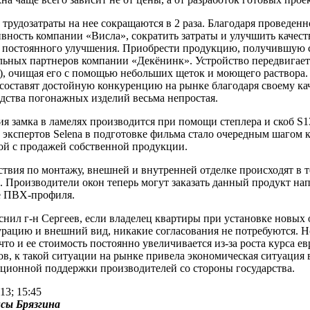
 трудозатраты на нее сокращаются в 2 раза. Благодаря проведен
вность компании «Висла», сократить затраты и улучшить качеств
 постоянного улучшения. Приобрести продукцию, получившую с
ьных партнеров компании «Декёнинк». Устройство передвигается
), очищая его с помощью небольших щеток и моющего раствор
 составят достойную конкуренцию на рынке благодаря своему кач
дства погонажных изделий весьма непростая.
я замка в ламелях производится при помощи степлера и скоб S1
 экспертов Selena в подготовке фильма стало очередным шагом к
ой с продажей собственной продукции.
ствия по монтажу, внешней и внутренней отделке происходят в 
. Производители окон теперь могут заказать данный продукт 
е ПВХ-профиля.
снил г-н Сергеев, если владелец квартиры при установке новых 
рацию и внешний вид, никакие согласования не потребуются. Но
что и ее стоимость постоянно увеличивается из-за роста курса
ов, к такой ситуации на рынке привела экономическая ситуация в
ционной поддержки производителей со стороны государства.
13; 15:45
сы Брязгинa