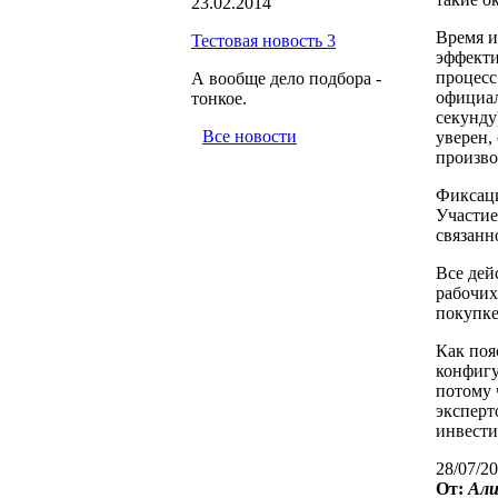
23.02.2014
Время и
Тестовая новость 3
эффекти
процесс
А вообще дело подбора -
официал
тонкое.
секунду
Все новости
уверен,
произво
Фиксаци
Участие
связанн
Все дей
рабочих
покупк
Как поя
конфигу
потому 
эксперт
инвести
28/07/20
От:
Али