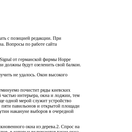
ать с позицией редакции. При
на. Вопросы по работе сайта
Signal от германской фирмы Hoppe
ни должны будут озеленить свой балкон.
учить не удалось. Окон высокого
еминуемо почистит ряды киевских
 частью интерьера, окна и лоджии, тем
 еще одной мерой служит устройство
 пяти павильонов и открытой площади
утин накануне выборов в очередной
новенного окна из дерева.2. Спрос на
ктов, в которые включаются такие окна.