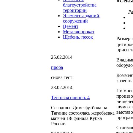
«Секь
благоустройства
территории
Ра
Элементы зданий,
сооружений
Цемент
Металлопрокат
Щебень, песок
Размер 
цитиров
присыла
25.02.2014
Владим
оборудо
проба
Коммент
снова тест
качеств
23.02.2014
По мнен
произво
Тестовая новость 4
не мене
шумозащ
Сегодня в Доме футбола на
выставо
Таганке состоялась жеребьевка
програм
матчей 1/8 финала Кубка
России
Стоимос
такие о