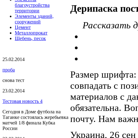
благоустройства
Дерипаска пос
территории
Элементы зданий,
сооружений
Рассказать д
Цемент
Металлопрокат
Щебень, песок
25.02.2014
проба
Размер шрифта
снова тест
совпадать с по
23.02.2014
материалов с да
Тестовая новость 4
обязательна. Во
Сегодня в Доме футбола на
почту. Нам важ
Таганке состоялась жеребьевка
матчей 1/8 финала Кубка
России
Украина,
26 сен