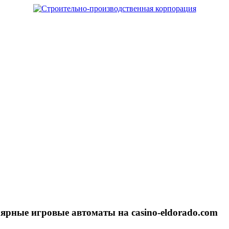
ярные игровые автоматы на casino-eldorado.com