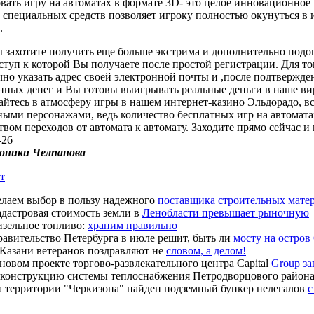
вать игру на автоматах в формате 3D- это целое инновационное 
специальных средств позволяет игроку полностью окунуться в иг
.
 захотите получить еще больше экстрима и дополнительно подог
оступ к которой Вы получаете после простой регистрации. Для то
чно указать адрес своей электронной почты и ,после подтвержд
нных денег и Вы готовы выигрывать реальные деньги в наше ви
йтесь в атмосферу игры в нашем интернет-казино Эльдорадо, в
ными персонажами, ведь количество бесплатных игр на автомат
твом переходов от автомата к автомату. Заходите прямо сейчас 
-26
оники Челпановa
т
лаем выбор в пользу надежного
поставщика строительных мате
дастровая стоимость земли в
Ленобласти превышает рыночную
зельное топливо:
храним правильно
авительство Петербурга в июле решит, быть ли
мосту на остро
Казани ветеранов поздравляют не
словом, а делом!
новом проекте торгово-развлекательного центра Capital
Group з
конструкцию системы теплоснабжения Петродворцового район
 территории "Черкизона" найден подземный бункер нелегалов
с