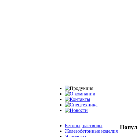
Бетоны, растворы
Попул
Железобетонные изделия
Элементы