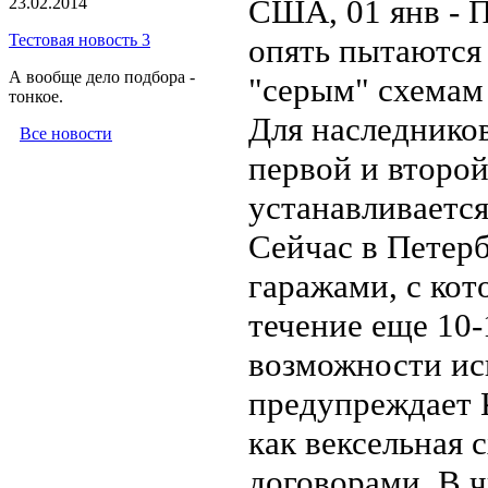
США,
01 янв
- 
23.02.2014
Тестовая новость 3
опять пытаются
А вообще дело подбора -
"серым" схемам 
тонкое.
Для наследников
Все новости
первой и второй
устанавливается
Сейчас в Петер
гаражами, с кот
течение еще 10-
возможности ис
предупреждает К
как вексельная 
договорами. В ч