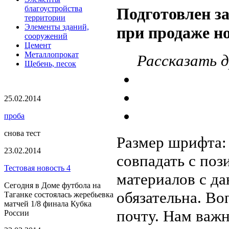
благоустройства
Подготовлен за
территории
Элементы зданий,
при продаже н
сооружений
Цемент
Металлопрокат
Рассказать д
Щебень, песок
25.02.2014
проба
снова тест
Размер шрифта
23.02.2014
совпадать с по
Тестовая новость 4
материалов с да
Сегодня в Доме футбола на
обязательна. Во
Таганке состоялась жеребьевка
матчей 1/8 финала Кубка
почту. Нам важ
России