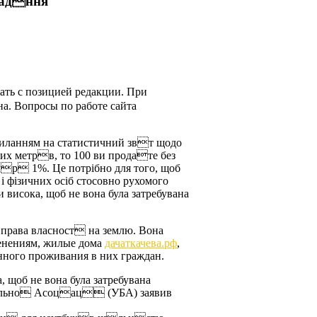
падння
ать с позицией редакции. При
на. Вопросы по работе сайта
ланням на статистичний звт щодо
х метрв, то 100 ви продате без
мр 1%. Це потрiбно для того, щоб
i фiзичних осiб стосовно рухомого
висока, щоб не вона була затребувана
права власност на землю. Вона
зменениям, жилые дома
дачаткачева.рф
,
ного проживания в них граждан.
, щоб не вона була затребувана
ельно Асоцац (УБА) заявив