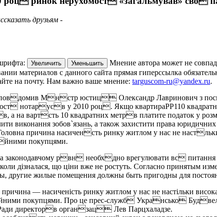
0 роц ринок нерухомост «загальмував» сво 
ссказать друзьям -
шрифта:
Мнение автора может не совпад
Увеличить
Уменьшить
ании материалов с данного сайта прямая гиперссылка обязатель
йте на почту. Нам важно ваше мнение:
targuscom-ru@yandex.ru
.
 повдомив Мнстр юстиц Олександр Лавринович з поси
ст нотарусв у 2010 роц. Якщо квартираPP110 квадратни
в, а на вартсть 10 квадратних метрв платите податок у роз
чити виконання зобов`язань, а також захистити права юридичних 
Головна причина насиченсть ринку житлом у нас не настльки 
йними покупцями.
а законодавчому рвн необхдно врегулювати вс питання 
, коли дiзналася, що цiни вже не ростуть. Согласно принятым и
ы, другие жилые помещения должны быть пригодны для постоян
 причина — насиченість ринку житлом у нас не настільки висока
ійними покупцями. Про це прес-служб Укрансько Будв
 Ради директорв органзац Лев Парцхаладзе.