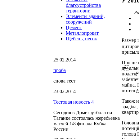
У 201
благоустройства
территории
Ра
Элементы зданий,
сооружений
Цемент
Металлопрокат
Щебень, песок
Размер 
цитиров
присыла
25.02.2014
Про це
дяльно
проба
податк
забезпе
снова тест
майна. 
потенц
23.02.2014
Також н
Тестовая новость 4
зрадiла
квартир
Сегодня в Доме футбола на
Таганке состоялась жеребьевка
Головна
матчей 1/8 финала Кубка
потенц
России
голова