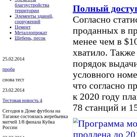
благоустройства
Полный досту
территории
Элементы зданий,
Согласно стати
сооружений
Цемент
проданных в п
Металлопрокат
Щебень, песок
менее чем в $10
хватило. Также
25.02.2014
порядок выдач
проба
условного номе
снова тест
что согласно п
23.02.2014
к 2020 году пл
Тестовая новость 4
78 станций и 1
Сегодня в Доме футбола на
Таганке состоялась жеребьевка
матчей 1/8 финала Кубка
России