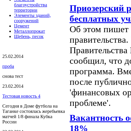
благоустройства
Приозерский р
территории
Элементы зданий,
бесплатных уч
сооружений
Цемент
Об этом пишет 
Металлопрокат
Щебень, песок
правительства.
Правительства
25.02.2014
сообщил, что д
проба
программа. Вме
снова тест
после публично
23.02.2014
'финансовых ор
Тестовая новость 4
проблеме'.
Сегодня в Доме футбола на
Таганке состоялась жеребьевка
Вакантность о
матчей 1/8 финала Кубка
России
18%