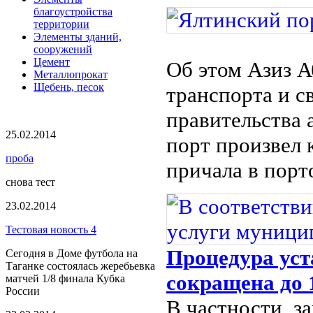
благоустройства
территории
Элементы зданий,
сооружений
Цемент
Об этом Азиз 
Металлопрокат
Щебень, песок
транспорта и с
правительства
25.02.2014
порт произвел 
проба
причала в порт
снова тест
23.02.2014
Тестовая новость 4
Процедура уст
Сегодня в Доме футбола на
Таганке состоялась жеребьевка
сокращена до 
матчей 1/8 финала Кубка
России
В частности, з