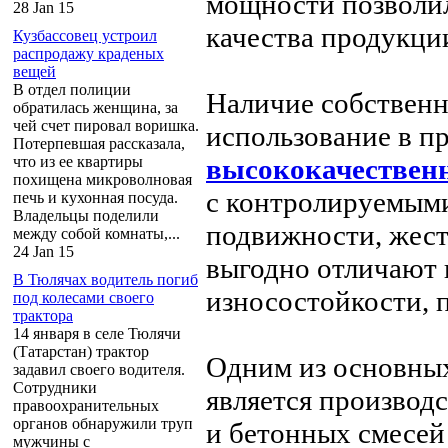
мощности позволил
28 Jan 15
качества продукци
Кузбассовец устроил
распродажу краденых
вещей
В отдел полиции
Наличие собственн
обратилась женщина, за
чей счет пировал воришка.
использование в п
Потерпевшая рассказала,
что из ее квартиры
высококачествен
похищена микроволновая
с контролируемыми
печь и кухонная посуда.
Владельцы поделили
подвижности, жест
между собой комнаты,...
24 Jan 15
выгодно отличают 
В Тюлячах водитель погиб
износостойкости, 
под колесами своего
трактора
14 января в селе Тюлячи
(Татарстан) трактор
Одним из основных
задавил своего водителя.
Сотрудники
является производ
правоохранительных
органов обнаружили труп
и бетонных смесей 
мужчины с