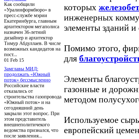
Как сообщили
которых
железобе
«Уралинформбюро» в
инженерных коммун
пресс-службе мэрии
Екатеринбурга, главным
элементы зданий и
архитектором мегаполиса
назначен 36-летний
дизайнер и архитектор
Тимур Абдуллаев. В числе
Помимо этого, фир
возможных кандидатов на
пост...
для
благоустройст
01 Feb 15
Замглавы МИД:
продолжать «Южный
Элементы благоуст
поток» бессмысленно
Российские власти
газонные и дорожн
отказались от
строительства газопровода
методом полусухог
«Южный поток» и на
сегодняшний день
закрыли этот вопрос. При
Используемое сырь
этом представитель
внешнеполитичекого
европейский цемен
ведомства признался, что
после заявления...