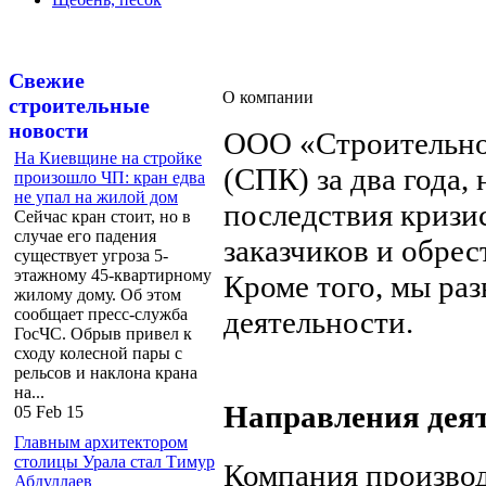
Свежие
О компании
строительные
новости
ООО «Строительно
На Киевщине на стройке
(СПК) за два года,
произошло ЧП: кран едва
не упал на жилой дом
последствия кризис
Сейчас кран стоит, но в
случае его падения
заказчиков и обре
существует угроза 5-
этажному 45-квартирному
Кроме того, мы ра
жилому дому. Об этом
сообщает пресс-служба
деятельности.
ГосЧС. Обрыв привел к
сходу колесной пары с
рельсов и наклона крана
на...
Направления деят
05 Feb 15
Главным архитектором
столицы Урала стал Тимур
Компания производ
Абдуллаев